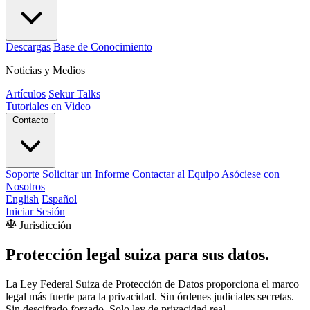
Descargas
Base de Conocimiento
Noticias y Medios
Artículos
Sekur Talks
Tutoriales en Video
Contacto
Soporte
Solicitar un Informe
Contactar al Equipo
Asóciese con
Nosotros
English
Español
Iniciar Sesión
Jurisdicción
Protección legal suiza para sus datos.
La Ley Federal Suiza de Protección de Datos proporciona el marco
legal más fuerte para la privacidad. Sin órdenes judiciales secretas.
Sin descifrado forzado. Solo ley de privacidad real.