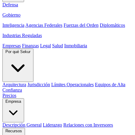
Defensa
Gobierno
Inteligencia
Agencias Federales
Fuerzas del Orden
Diplomáticos
Industrias Reguladas
Empresas
Finanzas
Legal
Salud
Inmobiliaria
Por qué Sekur
Arquitectura
Jurisdicción
Límites Operacionales
Equipos de Alta
Confianza
Precios
Empresa
Descripción General
Liderazgo
Relaciones con Inversores
Recursos