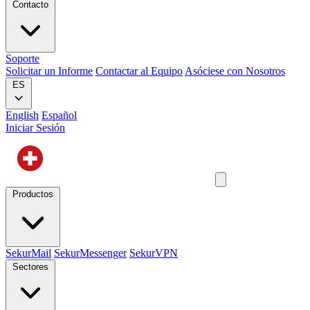
Contacto
Soporte
Solicitar un Informe
Contactar al Equipo
Asóciese con Nosotros
ES
English
Español
Iniciar Sesión
Productos
SekurMail
SekurMessenger
SekurVPN
Sectores