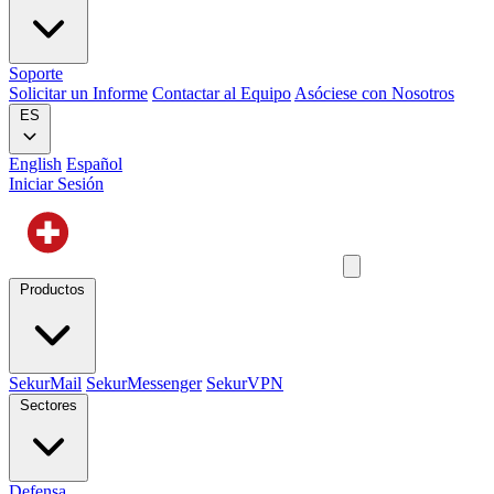
Soporte
Solicitar un Informe
Contactar al Equipo
Asóciese con Nosotros
ES
English
Español
Iniciar Sesión
Productos
SekurMail
SekurMessenger
SekurVPN
Sectores
Defensa